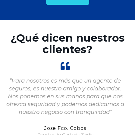
¿Qué dicen nuestros
clientes?
de
“Por mi actividad la seguridad y la confianz
r.
en las compañías de seguros así como en e
nos
corredor es algo esencial. En Correduría
s a
Jiménez Palomar aúnan ambas”
Jose Antonio Henández Leyva
Farmacéutico