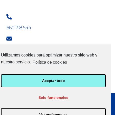
660 718 544
jmjimenez@correduriajimenezpalomar.es
Utilizamos cookies para optimizar nuestro sitio web y
nuestro servicio.
Política de cookies
Lun - Vie: 9:30 AM–14:00 PM / 17:00 PM - 20:00 PM
Sábados y Domingos: Cerrado
Aceptar todo
Solo funcionales
© 2021 todos los derechos reservados
Política de Privacidad
•
Política de Cookies
Ver preferencias